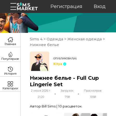
Регистрация
Вход
Sims 4
>
Одежда
>
Женская одежда
>
Главная
Нижнее белье
ОПУБЛИКОВАЛ(А)
Популярное
Kitya
История
Нижнее белье - Full Cup
Lingerie Set
Категории
2 июня 2026 г.
Загрузок:
Просмотров:
21:20
758
1058
Автор Bill Sims | 10 расцветок