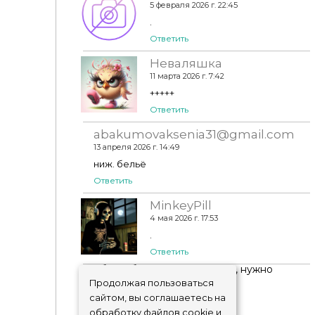
5 февраля 2026 г. 22:45
.
Ответить
Неваляшка
11 марта 2026 г. 7:42
+++++
Ответить
abakumovaksenia31@gmail.com
13 апреля 2026 г. 14:49
ниж. бельё
Ответить
MinkeyPill
4 мая 2026 г. 17:53
.
Ответить
Чтобы добавить комментарий, нужно
авторизоваться
!
Продолжая пользоваться
сайтом, вы соглашаетесь на
обработку файлов cookie и