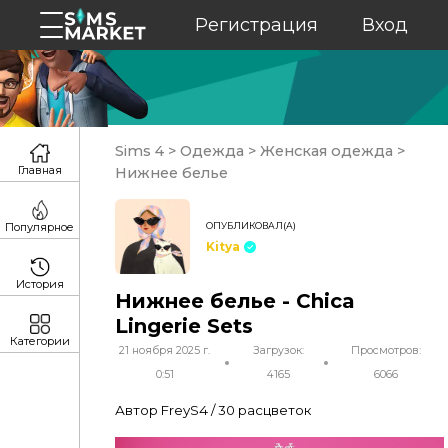
Регистрация
Вход
Sims 4
>
Одежда
>
Женская одежда
>
Главная
Нижнее белье
ОПУБЛИКОВАЛ(А)
Популярное
Kitya
История
Нижнее белье - Chica
Lingerie Sets
Категории
21 ноября 2025 г.
Загрузок:
Просмотров:
0:51
4165
6066
Автор FreyS4 / 30 расцветок