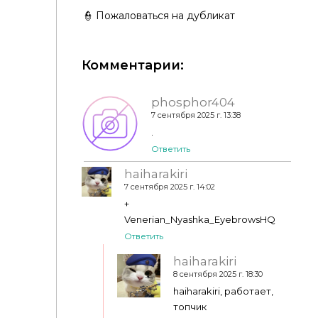
👮 Пожаловаться на дубликат
Violet Eyebrows by unidentifiedsims
Комментарии:
Брови Razor (no 14) от Venerian
phosphor404
7 сентября 2025 г. 13:38
.
Ответить
haiharakiri
7 сентября 2025 г. 14:02
+
Venerian_Nyashka_EyebrowsHQ
Ответить
haiharakiri
8 сентября 2025 г. 18:30
haiharakiri, работает,
топчик