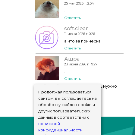
25 мая 2026 г. 2:54
.
Ответить
soft.clear
11 июня 2026 г. 0:26
а что за прическа
Ответить
Ашра
23 июня 2026 г. 19:27
.
Ответить
Чтобы добавить комментарий, нужно
авторизоваться
!
Продолжая пользоваться
сайтом, вы соглашаетесь на
обработку файлов cookie и
других пользовательских
данных в соответствии с
политикой
конфиденциальности
.