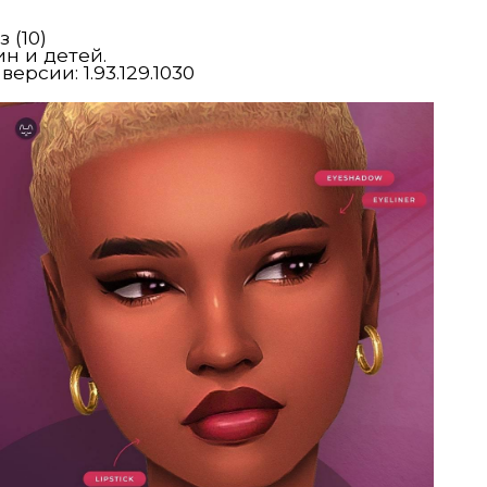
 (10)
н и детей.
рсии: 1.93.129.1030