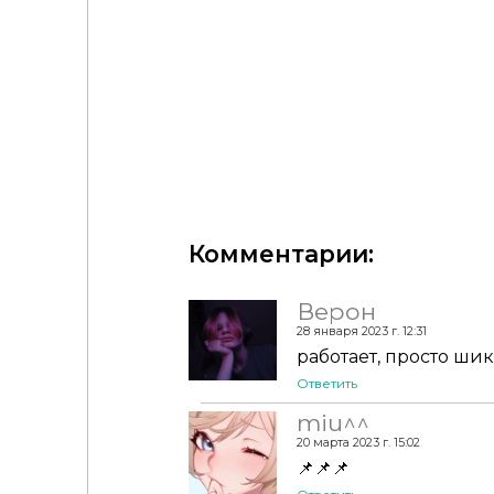
Тени и блеск для губ "Glow Makeup set" для Сим
Набор косметики "Eyeliner A130 And Lipstick A146
Комментарии:
Верон
28 января 2023 г. 12:31
работает, просто ши
Ответить
miu^^
20 марта 2023 г. 15:02
📌📌📌