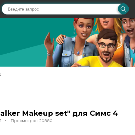
ж
alker Makeup set" для Симс 4
1
Просмотров: 20880