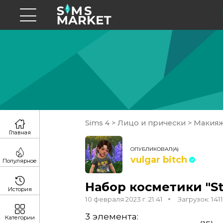
Sims 4
>
Лицо и прически
>
Макия
Главная
ОПУБЛИКОВАЛ(А)
vulgar bitch
Популярное
Набор косметики "St
История
10 февраля 2023 г. 21:41
Загрузок: 1411
3 элемента:
Категории