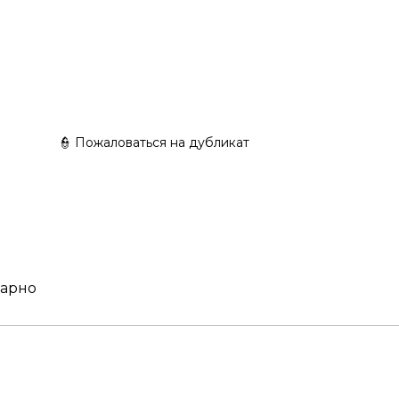
с 4
Набор косметики "MAKEUP SET CC49" для Симс 4
"
👮 Пожаловаться на дубликат
карно