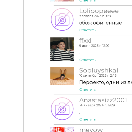
Ответить
Lolipopeeee
7 апреля 2023 г. 16:50
обож офигенные
Ответить
ffxxl
9 июля 2023 г. 12:09
.
Ответить
Sopluyshkai
10 сентября 2023 г. 2:45
Перфекто, одни из 
Ответить
Anastasizz2001
14 января 2024 г. 19:29
.
Ответить
meyow