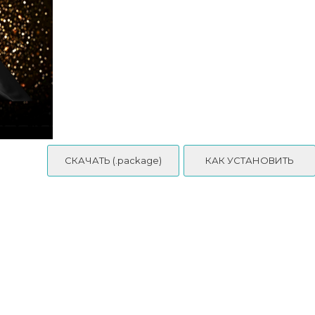
СКАЧАТЬ (.package)
КАК УСТАНОВИТЬ
ора Sentate
Regalia - Packham Dress