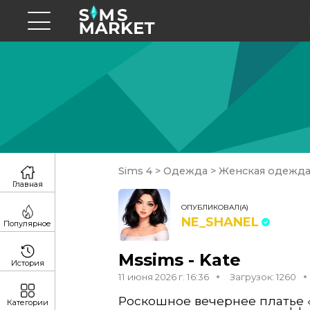
Sims 4
>
Одежда
>
Женская одежд
Главная
ОПУБЛИКОВАЛ(А)
NE_SHANEL
Популярное
Mssims - Kate
История
11 июня 2026 г. 16:36
Загрузок: 1260
Роскошное вечернее платье «
Категории