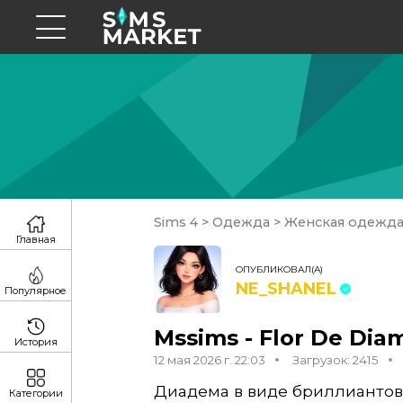
Sims 4
>
Одежда
>
Женская одежд
Главная
ОПУБЛИКОВАЛ(А)
NE_SHANEL
Популярное
Mssims - Flor De Dia
История
12 мая 2026 г. 22:03
Загрузок: 2415
Диадема в виде бриллиантов
Категории