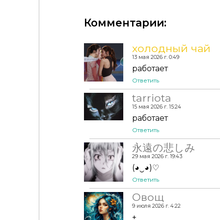
Комментарии:
холодный чай
13 мая 2026 г. 0:49
работает
Ответить
tarriota
15 мая 2026 г. 15:24
работает
Ответить
永遠の悲しみ
29 мая 2026 г. 19:43
(◕‿◕)♡
Ответить
Овощ
9 июля 2026 г. 4:22
+