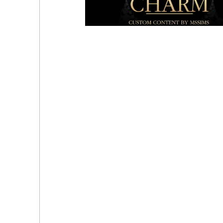
Тиара - Vienna Tiara
Mssims - Charm👑