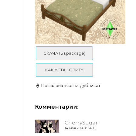
DaonWorks -✨ FairyHouse Set - Part 2 | Sims 4 CC ✨
СКАЧАТЬ (.package)
КАК УСТАНОВИТЬ
👮 Пожаловаться на дубликат
Комментарии:
CherrySugar
14 мая 2026 г. 14:18
Elven Bed By Snotra902
.