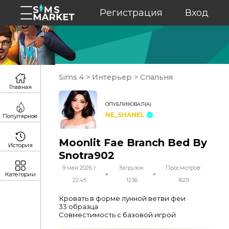
Регистрация
Вход
Sims 4
>
Интерьер
>
Спальня
Главная
ОПУБЛИКОВАЛ(А)
NE_SHANEL
Популярное
Moonlit Fae Branch Bed By
История
Snotra902
9 мая 2026 г.
Загрузок:
Просмотров:
Категории
22:45
1236
1629
Кровать в форме лунной ветви феи
33 образца
Совместимость с базовой игрой