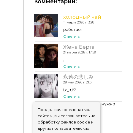
Комментарии:
холодный чай
11 марта 2026 г. 3:28
Купальник - Davira Sets☀️
работает
Ответить
Жена Берта
21 марта 2026 г. 17:59
,
Ответить
永遠の悲しみ
29 мая 2026 г. 21:31
(◕‿◕)♡
Ответить
Чтобы добавить комментарий, нужно
авторизоваться
!
Продолжая пользоваться
сайтом, вы соглашаетесь на
обработку файлов cookie и
других пользовательских