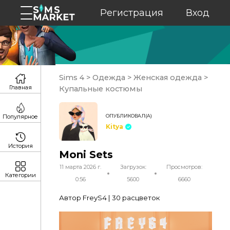
Регистрация
Вход
Sims 4
>
Одежда
>
Женская одежда
>
Главная
Купальные костюмы
ОПУБЛИКОВАЛ(А)
Популярное
Kitya
История
Moni Sets
11 марта 2026 г.
Загрузок:
Просмотров:
Категории
0:56
5600
6660
Автор FreyS4 | 30 расцветок