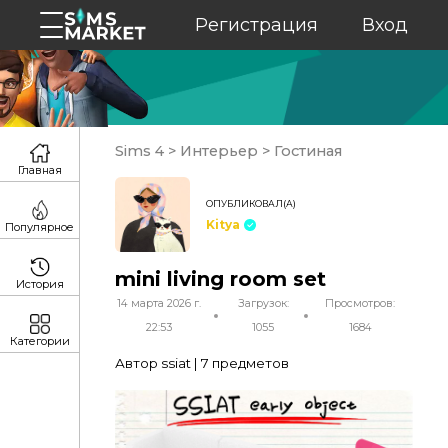
Регистрация
Вход
Sims 4
>
Интерьер
>
Гостиная
Главная
ОПУБЛИКОВАЛ(А)
Kitya
Популярное
mini living room set
История
14 марта 2026 г.
Загрузок:
Просмотров:
22:53
1055
1684
Категории
Автор ssiat | 7 предметов