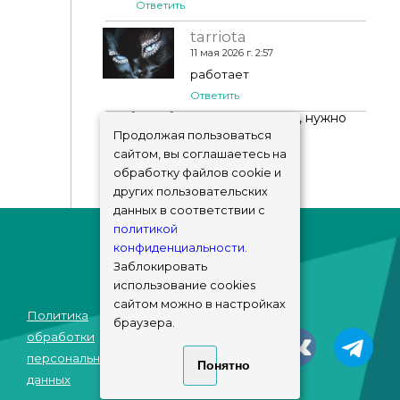
Ответить
tarriota
11 мая 2026 г. 2:57
работает
Ответить
Чтобы добавить комментарий, нужно
авторизоваться
!
Продолжая пользоваться
сайтом, вы соглашаетесь на
обработку файлов cookie и
других пользовательских
данных в соответствии с
политикой
конфиденциальности
.
Заблокировать
использование cookies
сайтом можно в настройках
Политика
браузера.
© sims-market
обработки
2018 - 2026
персональных
Понятно
данных