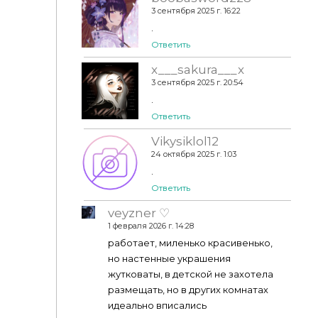
3 сентября 2025 г. 16:22
.
Sixam - Baby on the Way Part 3 - The Nursery is
Ready
Ответить
x___sakura___x
3 сентября 2025 г. 20:54
.
Ответить
Vikysiklol12
24 октября 2025 г. 1:03
.
Ответить
veyzner ♡
1 февраля 2026 г. 14:28
работает, миленько красивенько,
но настенные украшения
жутковаты, в детской не захотела
размещать, но в других комнатах
идеально вписались