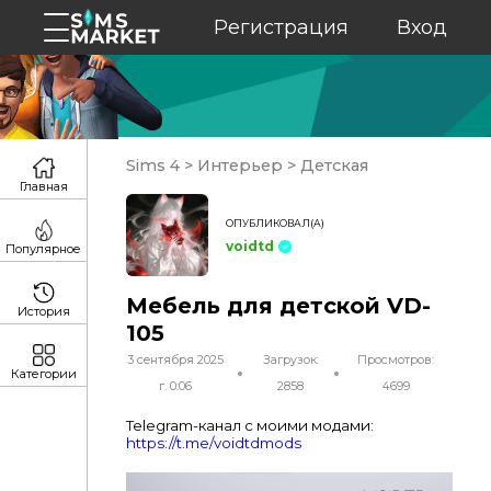
Регистрация
Вход
Sims 4
>
Интерьер
>
Детская
Главная
ОПУБЛИКОВАЛ(А)
voidtd
Популярное
Мебель для детской VD-
История
105
3 сентября 2025
Загрузок:
Просмотров:
Категории
г. 0:06
2858
4699
Telegram-канал с моими модами:
https://t.me/voidtdmods