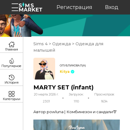
Регистрация
Вход
Sims 4
>
Одежда
>
Одежда для
Главная
малышей
ОПУБЛИКОВАЛ(А)
Популярное
Kitya
История
MARTY SET (infant)
20 марта 2026 г.
Загрузок:
Просмотров:
Категории
23:01
1110
1634
Автор powluna | Комбинезон и сандали🦒