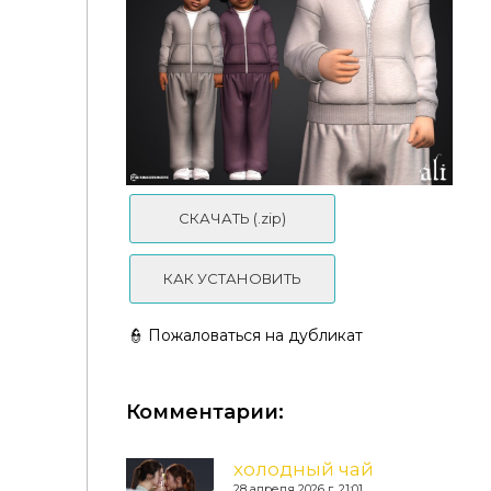
Комбинезон для младенцев - hello world infant
Комбинезон. Cute Onesie for Toddler
СКАЧАТЬ (.zip)
КАК УСТАНОВИТЬ
👮 Пожаловаться на дубликат
Комментарии:
Костюм для малышей - MAVERICK (toddler)
холодный чай
28 апреля 2026 г. 21:01