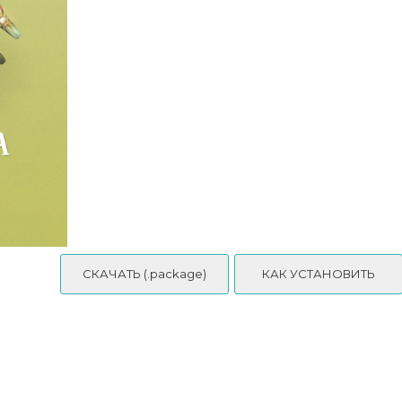
💅Маникюр - Medium Almond Berry Colors Cat Eye Nails
СКАЧАТЬ (.package)
КАК УСТАНОВИТЬ