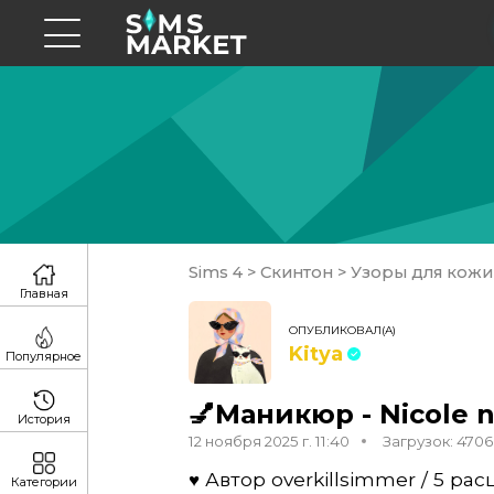
Sims 4
>
Скинтон
>
Узоры для кожи
Главная
ОПУБЛИКОВАЛ(А)
Kitya
Популярное
💅Маникюр - Nicole n
История
12 ноября 2025 г. 11:40
Загрузок: 4706
♥ Автор overkillsimmer / 5 рас
Категории