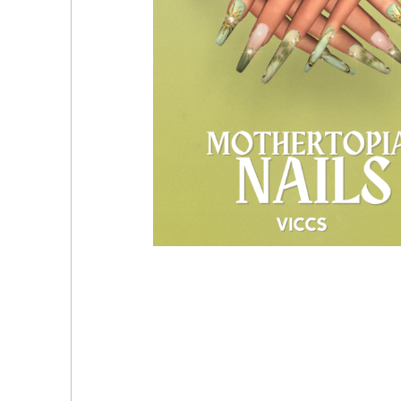
💅Маникюр - nails 19