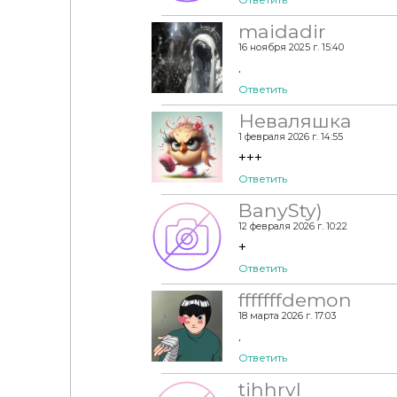
maidadir
16 ноября 2025 г. 15:40
.
Ответить
Неваляшка
1 февраля 2026 г. 14:55
+++
Ответить
BanySty)
12 февраля 2026 г. 10:22
+
Ответить
fffffffdemon
18 марта 2026 г. 17:03
.
Ответить
tihhrvl