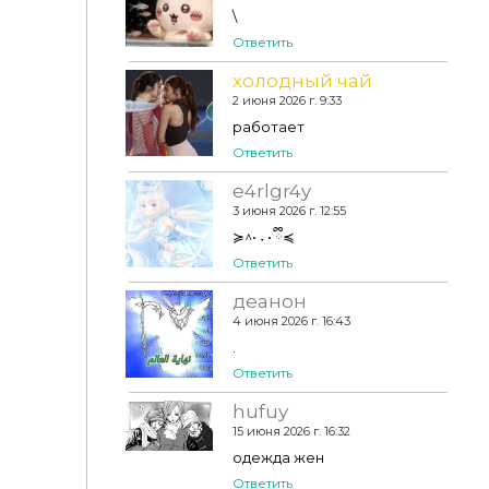
\
LVAN - Collection 27
Ответить
холодный чай
2 июня 2026 г. 9:33
работает
Ответить
e4rlgr4y
3 июня 2026 г. 12:55
≽^• ˕ • ྀི≼
Ответить
деанон
4 июня 2026 г. 16:43
.
Ответить
hufuy
15 июня 2026 г. 16:32
одежда жен
Ответить