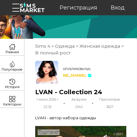
Регистрация
Вход
Sims 4
>
Одежда
>
Женская одежда
>
Главная
В полный рост
ОПУБЛИКОВАЛ(А)
Популярное
NE_SHANEL
История
LVAN - Collection 24
1 июня 2026 г.
Загрузок:
Просмотров:
Категории
22:32
2542
3627
LVAN - автор набора одежды