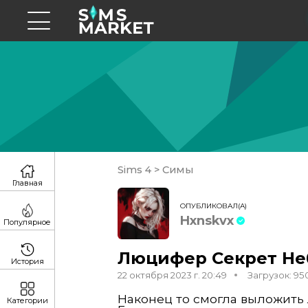
Sims 4
>
Симы
Главная
ОПУБЛИКОВАЛ(А)
Hxnskvx
Популярное
Люцифер Секрет Не
История
22 октября 2023 г. 20:49
Загрузок: 95
Наконец то смогла выложить 
Категории