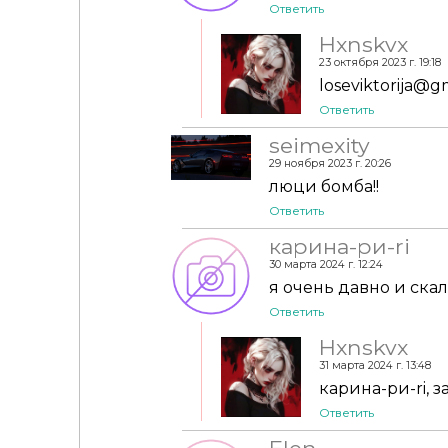
Ответить
Hxnskvx
23 октября 2023 г. 19:18
loseviktorija@gm
Ответить
seimexity
29 ноября 2023 г. 20:26
люци бомба!!
Ответить
карина-ри-ri
30 марта 2024 г. 12:24
я очень давно и ска
Ответить
Hxnskvx
31 марта 2024 г. 13:48
карина-ри-ri, 
Ответить