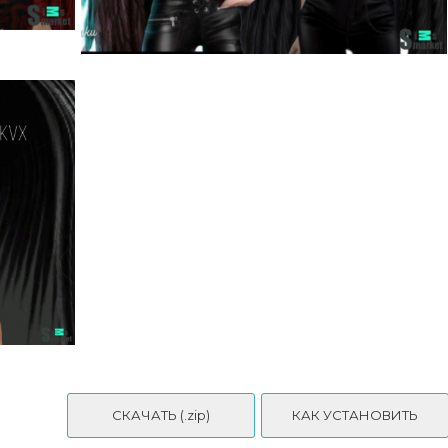
Мими Секрет Небес
СКАЧАТЬ (.zip)
КАК УСТАНОВИТЬ