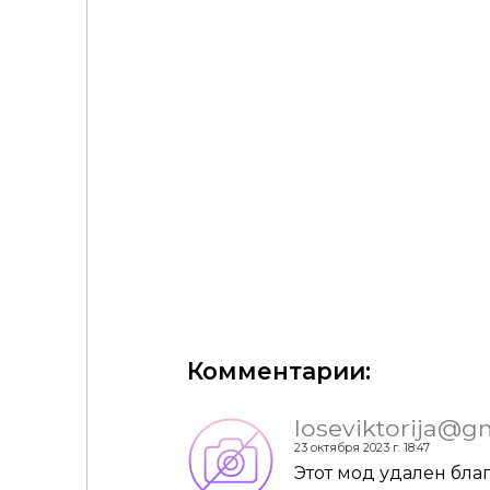
Астарот Секрет Небес 2
Комментарии:
loseviktorija@g
23 октября 2023 г. 18:47
Этот мод удален благ