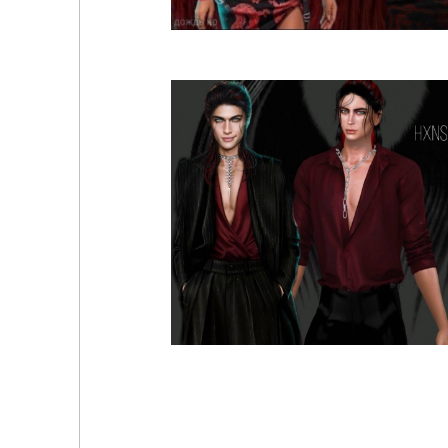
Вики Уокер Секрет Небес