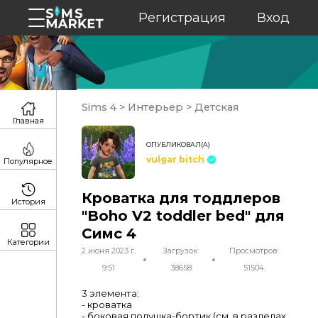
Регистрация
Вход
Sims 4
>
Интерьер
>
Детская
Главная
ОПУБЛИКОВАЛ(А)
vulgar bitch
Популярное
Кроватка для тоддлеров
История
"Boho V2 toddler bed" для
Симс 4
Категории
2 июня 2023 г.
Загрузок:
Просмотров:
9:51
38658
51504
3 элемента:
- кроватка
- боковая подушка-бортик (см. в разделах