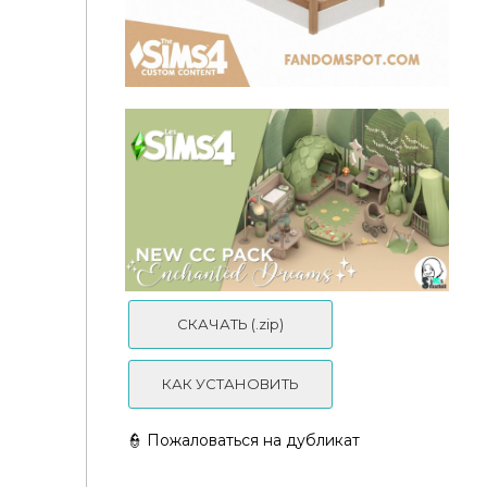
Детская "Infant Room" для Симс 4
СКАЧАТЬ (.zip)
КАК УСТАНОВИТЬ
Детская кровать "[Severinka] TS4 Dakota
kidsroom - toddlers bed" для Симс 4
👮 Пожаловаться на дубликат
Детская комната "ENCHANTED DREAMS" для Симс
4