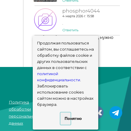
Ответить
phosphor4044
4 марта 2026 г. 15:58
.
Ответить
Чтобы добавить комментарий, нужно
авторизоваться
!
Продолжая пользоваться
сайтом, вы соглашаетесь на
обработку файлов cookie и
других пользовательских
данных в соответствии с
политикой
конфиденциальности
.
Заблокировать
использование cookies
сайтом можно в настройках
Политика
браузера.
© sims-market
обработки
2018 - 2026
персональных
Понятно
данных