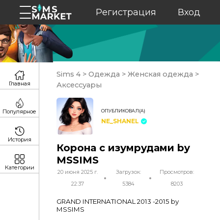
Регистрация
Вход
Sims 4
>
Одежда
>
Женская одежда
>
Главная
Аксессуары
ОПУБЛИКОВАЛ(А)
Популярное
NE_SHANEL
История
Корона с изумрудами by
MSSIMS
Категории
20 июня 2025 г.
Загрузок:
Просмотров:
22:37
5384
8203
GRAND INTERNATIONAL 2013 -2015 by
MSSIMS