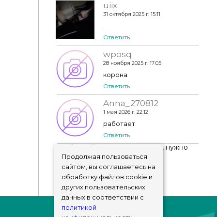
uiix
31 октября 2025 г. 15:11
.
Ответить
wposq
28 ноября 2025 г. 17:05
корона
Ответить
Anna_270812
1 мая 2026 г. 22:12
работает
Ответить
Чтобы добавить комментарий, нужно
авторизоваться
!
Продолжая пользоваться
сайтом, вы соглашаетесь на
обработку файлов cookie и
других пользовательских
данных в соответствии с
политикой