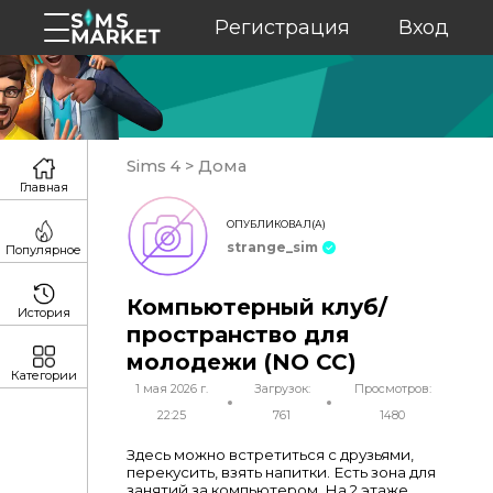
Регистрация
Вход
Sims 4
>
Дома
Главная
ОПУБЛИКОВАЛ(А)
strange_sim
Популярное
Компьютерный клуб/
История
пространство для
молодежи (NO CC)
Категории
1 мая 2026 г.
Загрузок:
Просмотров:
22:25
761
1480
Здесь можно встретиться с друзьями,
перекусить, взять напитки. Есть зона для
занятий за компьютером. На 2 этаже