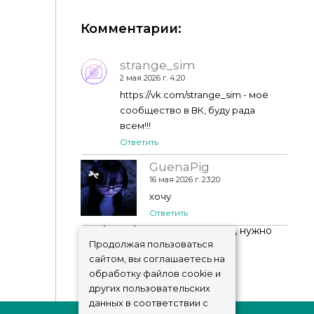
"Солнечный берег" многофункциональный
участок для Тартозы (NO CC) by ploffchik
Комментарии:
strange_sim
2 мая 2026 г. 4:20
https://vk.com/strange_sim - моё
сообщество в ВК, буду рада
всем!!!
Ответить
GuenaPig
16 мая 2026 г. 23:20
хочу
Ответить
Чтобы добавить комментарий, нужно
авторизоваться
!
Продолжая пользоваться
сайтом, вы соглашаетесь на
обработку файлов cookie и
других пользовательских
данных в соответствии с