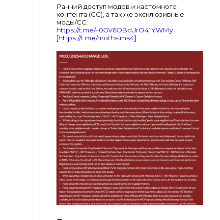
Ранний доступ модов и кастомного
контента (CC), а так же эксклюзивные
моды/CC:
https://t.me/+0GV6OBcUrO41YWMy
[
https://t.me/mothsims4
]