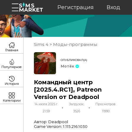
Регистрация
Вход
Sims 4
>
Моды-программы
Главная
ОПУБЛИКОВАЛ(А)
Мотёк
Популярное
Командный центр
История
[2025.4.RC1], Patreon
Version от Deadpool
Категории
14 июля 2025 г.
Загрузок:
Просмотров:
21:59
3526
11990
Автор: Deadpool
Game Version: 1.115.216.1030