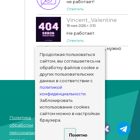
не работает!
Ответить
Vincent_Valentine
18 мая 2026 г. 0:10
Не работает.
Ответить
Чтобы добавить комментарий, нужно
авторизоваться
!
Продолжая пользоваться
сайтом, вы соглашаетесь на
обработку файлов cookie и
других пользовательских
данных в соответствии с
политикой
конфиденциальности
.
Заблокировать
использование cookies
сайтом можно в настройках
Политика
браузера.
© sims-market
обработки
2018 - 2026
персональных
Понятно