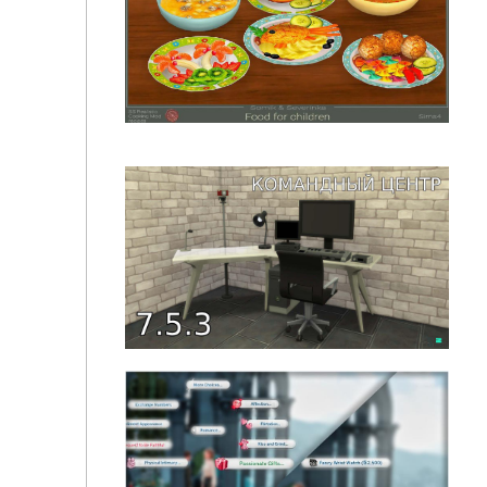
Чтение в кровати от simkatu
Детская еда от Somik&Severinka