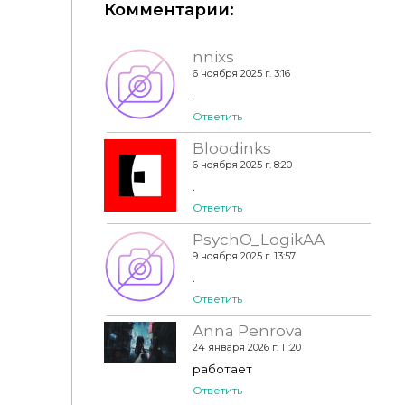
Комментарии:
nnixs
6 ноября 2025 г. 3:16
.
Ответить
Bloodinks
🛬DECOR | Acker Falcon Business Class Sim Wears
6 ноября 2025 г. 8:20
Prada
.
Ответить
PsychO_LogikAA
9 ноября 2025 г. 13:57
.
Ответить
Anna Penrova
24 января 2026 г. 11:20
работает
Ответить