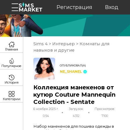
Регистрация
Вход
Sims 4
>
Интерьер
>
Комнаты для
Главная
навыков и другие
ОПУБЛИКОВАЛ(А)
Популярное
NE_SHANEL
История
Коллекция манекенов от
кутюр Couture Mannequin
Категории
Collection - Sentate
6 ноября 2025 г.
Загрузок:
Просмотров:
0:54
4312
7100
Набор манекенов для пошива одежды в