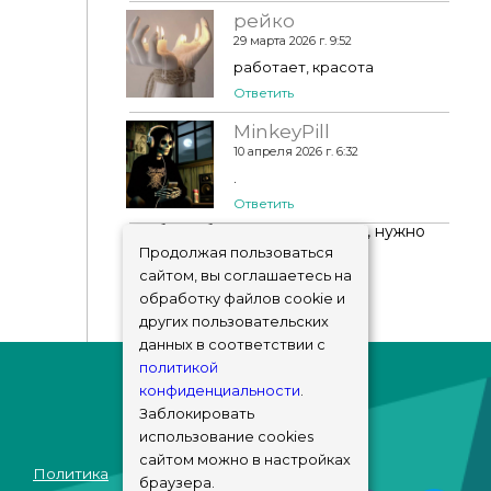
рейко
29 марта 2026 г. 9:52
работает, красота
Ответить
MinkeyPill
10 апреля 2026 г. 6:32
.
Ответить
Чтобы добавить комментарий, нужно
авторизоваться
!
Продолжая пользоваться
сайтом, вы соглашаетесь на
обработку файлов cookie и
других пользовательских
данных в соответствии с
политикой
конфиденциальности
.
Заблокировать
использование cookies
сайтом можно в настройках
Политика
браузера.