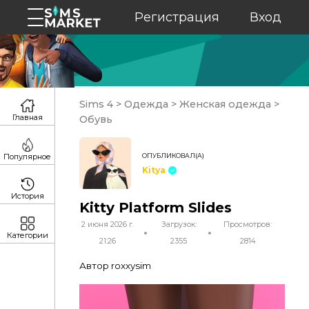
Регистрация
Вход
Sims 4
>
Одежда
>
Женская одежда
>
Главная
Обувь
ОПУБЛИКОВАЛ(А)
Популярное
Kitya
История
Kitty Platform Slides
2 июня 2026 г.
Загрузок:
Просмотров:
Категории
21:26
2355
2814
Автор roxxysim