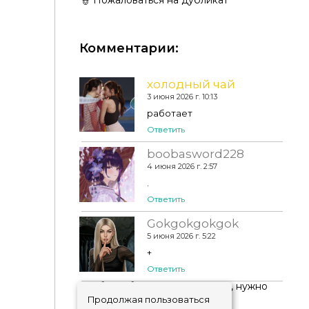
👮 Пожаловаться на дубликат
Комментарии:
холодный чай
3 июня 2026 г. 10:13
работает
Ответить
boobasword228
4 июня 2026 г. 2:57
.
Ответить
Lolita Platform Mary Janes 🎀 roxxysim
Gokgokgokgok
5 июня 2026 г. 5:22
+
Ответить
Чтобы добавить комментарий, нужно
авторизоваться
!
Продолжая пользоваться