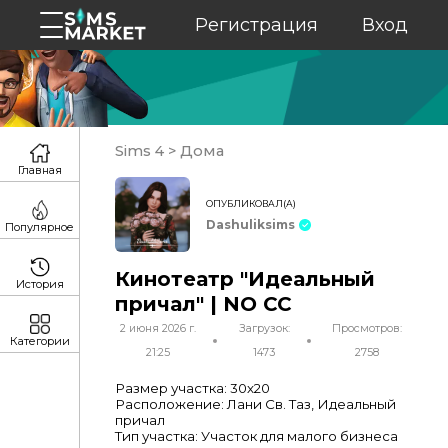
Регистрация
Вход
Sims 4
>
Дома
Главная
ОПУБЛИКОВАЛ(А)
Dashuliksims
Популярное
Кинотеатр "Идеальный
История
причал" | NO CC
2 июня 2026 г.
Загрузок:
Просмотров:
Категории
21:25
1473
2758
Размер участка: 30х20
Расположение: Лани Св. Таз, Идеальный
причал
Тип участка: Участок для малого бизнеса