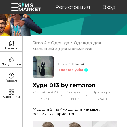
Регистрация
Вход
Sims 4
>
Одежда
>
Одежда для
Главная
малышей
>
Для мальчиков
ОПУБЛИКОВАЛ(А)
Популярное
anastasiykka
История
Худи 013 by remaron
23 октября 2020
Загрузок:
Просмотров:
Категории
г. 21:58
18303
23468
Мод для Sims 4 - худи для малышей
различных вариантов.