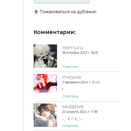
👮 Пожаловаться на дубликат
Комментарии:
Футболка Ma by lillka
reimuru
18 октября 2023 г. 16:05
.
Ответить
meyow
11 февраля 2024 г. 12:43
!
Ответить
sedative.
20 апреля 2024 г. 11:38
˗ˏˋ ꒰ ♡ ꒱ ˎˊ˗
Ответить