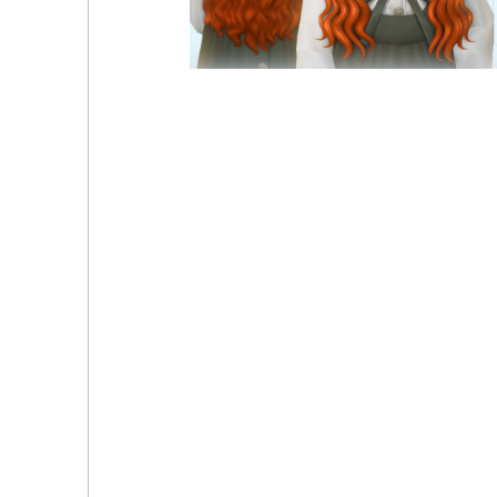
Richelle Hairstyle Set - Kids Conversion simstroubl
Noelani Hairstyle - Toddler 3 Versions