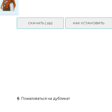
e
Lysiane Hairstyle Set - Child Conversion - simstrouble
СКАЧАТЬ (.zip)
КАК УСТАНОВИТЬ
👮 Пожаловаться на дубликат