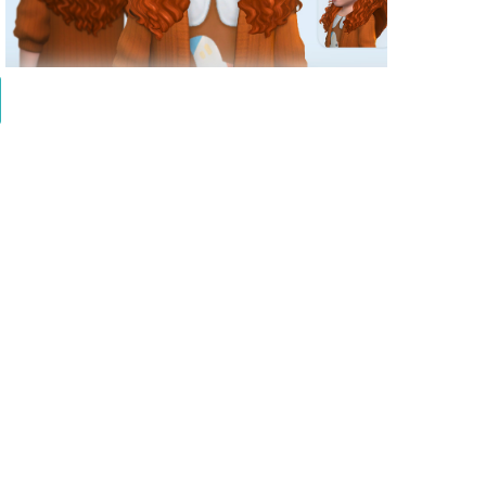
simstrouble - Vesta Hairstyle - Toddler (3 Versions)