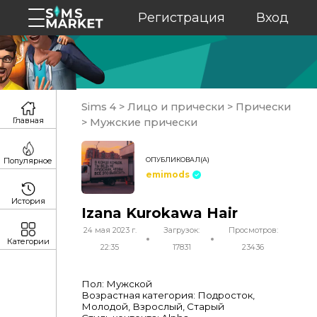
Регистрация
Вход
Sims 4
>
Лицо и прически
>
Прически
Главная
>
Мужские прически
ОПУБЛИКОВАЛ(А)
Популярное
emimods
История
Izana Kurokawa Hair
24 мая 2023 г.
Загрузок:
Просмотров:
Категории
22:35
17831
23436
Пол: Мужской
Возрастная категория: Подросток,
Молодой, Взрослый, Старый