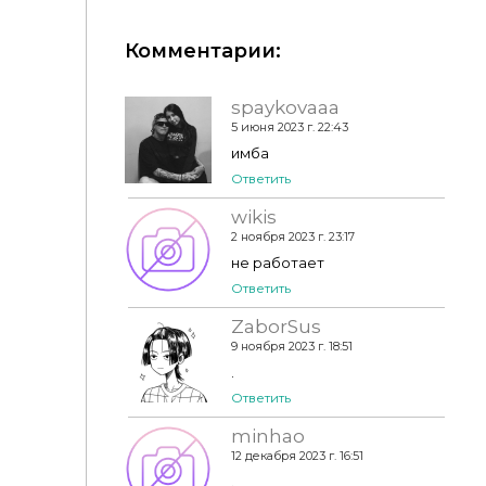
Комментарии:
Прическа ES0523-Natural fluffy
spaykovaaa
5 июня 2023 г. 22:43
имба
Ответить
wikis
2 ноября 2023 г. 23:17
не работает
Ответить
ZaborSus
9 ноября 2023 г. 18:51
.
Ответить
minhao
12 декабря 2023 г. 16:51
.