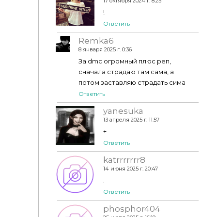
17 октября 2024 г. 8:25
!
Ответить
Remka6
8 января 2025 г. 0:36
За dmc огромный плюс реп,
сначала страдаю там сама, а
потом заставляю страдать сима
Ответить
yanesuka
13 апреля 2025 г. 11:57
+
Ответить
katrrrrrrr8
14 июня 2025 г. 20:47
.
Ответить
phosphor404