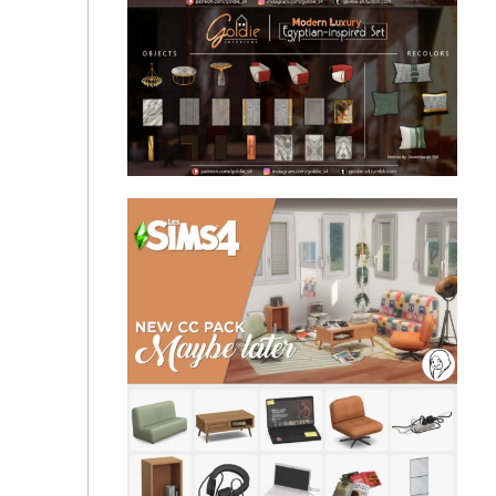
TheMarbleMortal - Throne of Alexander The Third👑
🕌Pharaonic (Egyptian-inspired) Living Room Set - G