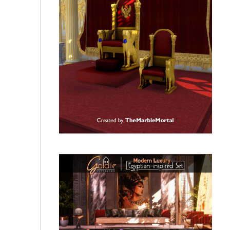
PinkboxAnye - Cottonwood living