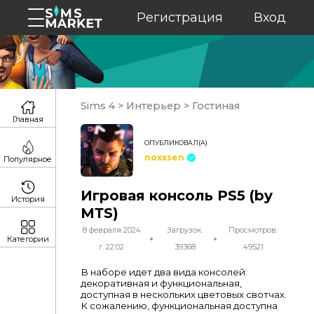
Регистрация
Вход
Sims 4
>
Интерьер
>
Гостиная
Главная
ОПУБЛИКОВАЛ(А)
noxxsen
Популярное
Игровая консоль PS5 (by
История
МТS)
8 февраля 2024
Загрузок:
Просмотров:
Категории
г. 22:02
39368
49521
В наборе идет два вида консолей:
декоративная и функциональная,
доступная в нескольких цветовых свотчах.
К сожалению, функциональная доступна