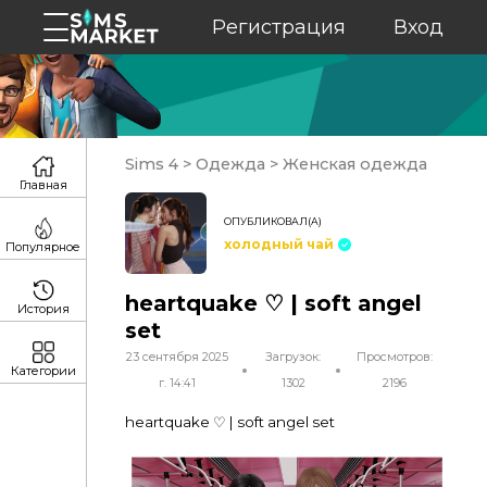
Регистрация
Вход
Sims 4
>
Одежда
>
Женская одежда
Главная
ОПУБЛИКОВАЛ(А)
холодный чай
Популярное
heartquake ♡ | soft angel
История
set
23 сентября 2025
Загрузок:
Просмотров:
Категории
г. 14:41
1302
2196
heartquake ♡ | soft angel set