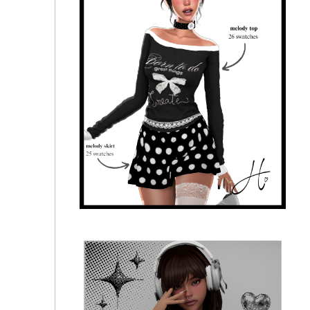
heartquake ♡ | roni set