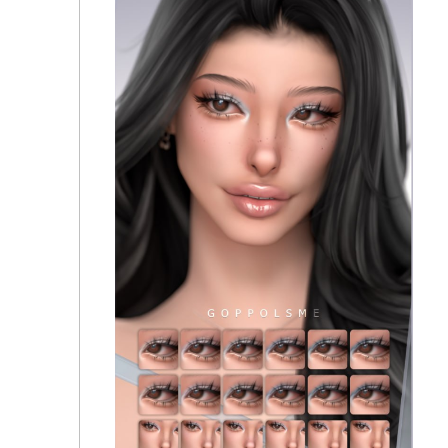
Помада для губ "GPME-GOLD Natural Lips CC27"-
для Симс 4