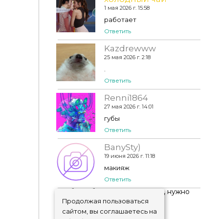
1 мая 2026 г. 15:58
работает
Ответить
Kazdrewww
25 мая 2026 г. 2:18
.
Ответить
Renni1864
Goppolsme - GOLD - Makeup Set CC128
27 мая 2026 г. 14:01
губы
Ответить
BanySty)
19 июня 2026 г. 11:18
макияж
Ответить
Чтобы добавить комментарий, нужно
авторизоваться
!
Продолжая пользоваться
сайтом, вы соглашаетесь на