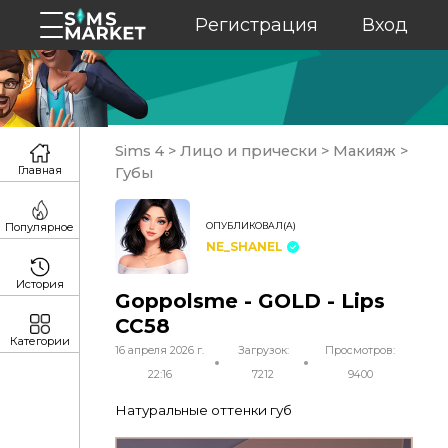
Регистрация
Вход
Sims 4
>
Лицо и прически
>
Макияж
>
Главная
Губы
ОПУБЛИКОВАЛ(А)
Популярное
NE_SHANEL
История
Goppolsme - GOLD - Lips
CC58
Категории
16 апреля 2026 г.
Загрузок:
Просмотров:
22:16
7212
9400
Натуральные оттенки губ