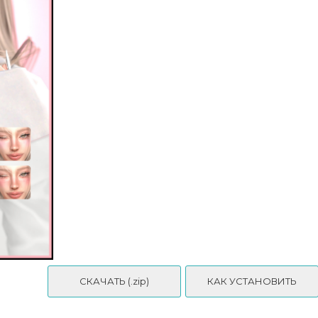
Goppolsme - GOLD - Makeup Set CC127
СКАЧАТЬ (.zip)
КАК УСТАНОВИТЬ