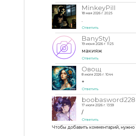
MinkeyPill
18 мая 2026 г. 20:25
.
Ответить
BanySty)
19 июня 2026 г. 11:25
макияж
Румяна - GOLD Blush CC36
Ответить
Овощ
8 июля 2026 г. 10:44
+
Ответить
boobasword228
17 июля 2026 г. 13:59
/
Ответить
Чтобы добавить комментарий, нужно