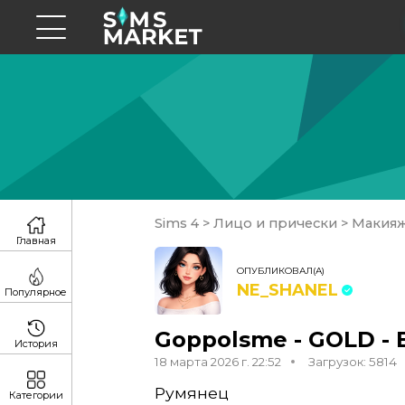
Sims 4
>
Лицо и прически
>
Макия
Главная
ОПУБЛИКОВАЛ(А)
NE_SHANEL
Популярное
Goppolsme - GOLD - 
История
18 марта 2026 г. 22:52
Загрузок: 5814
Румянец
Категории