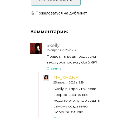
👮 Пожаловаться на дубликат
Комментарии:
Skeily
25 апреля 2026 г. 2:39
Привет, ты ведь продавала
текстурки проекту Gta 5 RP?
Ответить
Женская куртка - Female outerwear V4
NE_SHANEL
25 апреля 2026 г. 9:19
Skeily, вы про что? если
вопрос касательно
мода,то его лучше задать
самому создателю
GoodChillsStudio