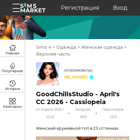
Регистрация
Вход
Sims 4
>
Одежда
>
Женская одежда
>
Главная
Верхняя часть
ОПУБЛИКОВАЛ(А)
Популярное
NE_SHANEL
История
GoodChillsStudio - April's
CC 2026 - Cassiopeia
Категории
24 апреля 2026 г.
Загрузок:
Просмотров:
22:02
1953
2515
Женский кружевной топ в 23 оттенках