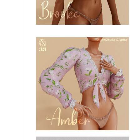
GoodChillsStudio - April's CC 2026 - Magnolia
Топ - Brooke Puff Sleeves Corset