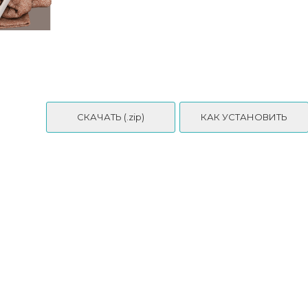
s Design -
Гостиная и столовая - Judith Living Room - Taurus Design -
VER1
СКАЧАТЬ (.zip)
КАК УСТАНОВИТЬ