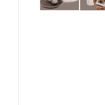
Гостиная и столовая - Judith Living Room - Tauru
VER2