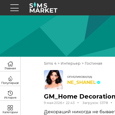
Sims 4
>
Интерьер
>
Гостиная
Главная
ОПУБЛИКОВАЛ(А)
NE_SHANEL
Популярное
GM_Home Decoration
История
9 мая 2026 г. 22:43
Загрузок: 3378
Декораций никогда не бывае
Категории