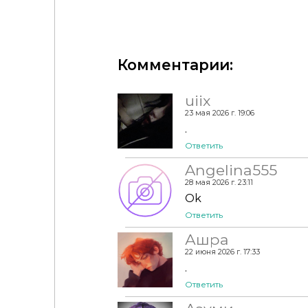
PinkboxAnye - Cottonwood living
Комментарии:
uiix
23 мая 2026 г. 19:06
.
Ответить
Angelina555
28 мая 2026 г. 23:11
Ok
Ответить
Ашра
22 июня 2026 г. 17:33
.
Ответить