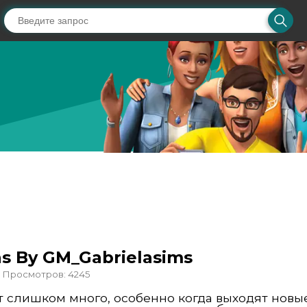
s By GM_Gabrielasims
Просмотров: 4245
т слишком много, особенно когда выходят новы