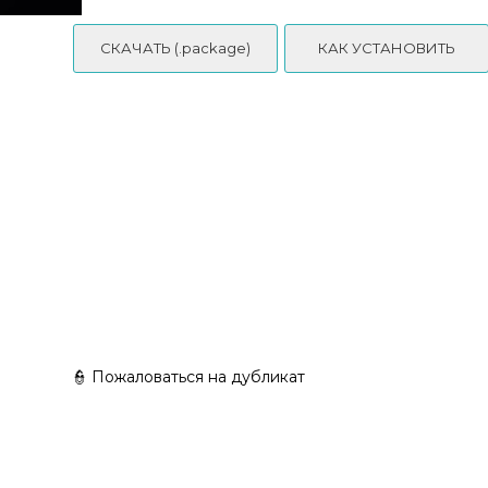
Toddler - Cozy faux fur outfit with modern layered street style
СКАЧАТЬ (.package)
КАК УСТАНОВИТЬ
oft spring
👮 Пожаловаться на дубликат