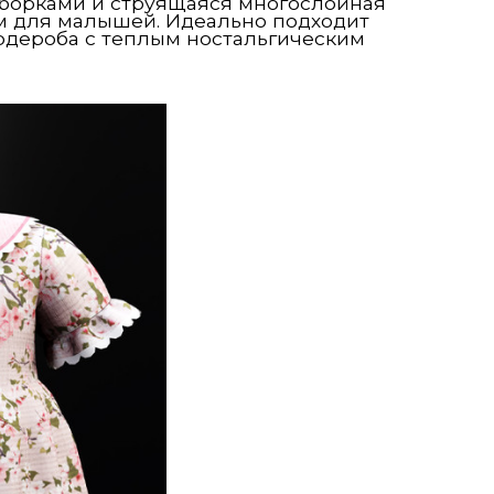
оборками и струящаяся многослойная
ым для малышей. Идеально подходит
ардероба с теплым ностальгическим