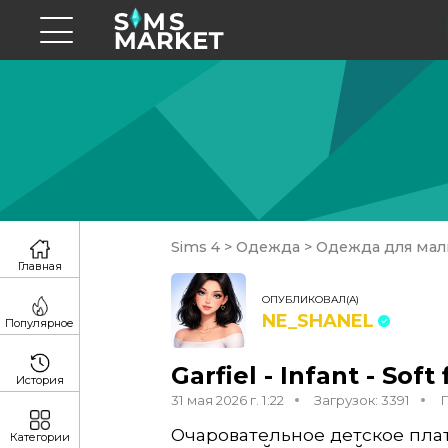
Sims 4
>
Одежда
>
Одежда для ма
Главная
ОПУБЛИКОВАЛ(А)
NE_SHANEL
Популярное
Garfiel - Infant - Sof
История
31 мая 2026 г. 1:22
Загрузок: 3391
Очаровательное детское пла
Категории