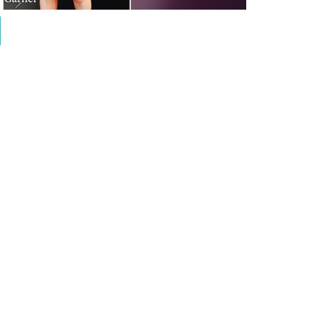
Garfiel - Infant - Cozy layered outfit with stylish animal print
outerwear