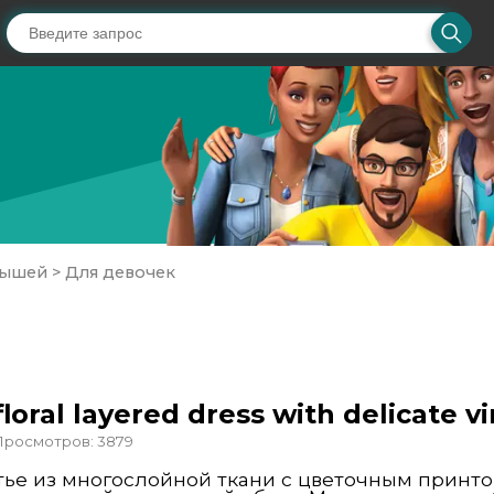
лышей
>
Для девочек
t floral layered dress with delicate
Просмотров: 3879
тье из многослойной ткани с цветочным принт