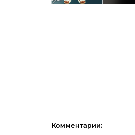
embroidered details
Garfiel - Toddler - Floral flutter sleeve dress with s
charm
Комментарии: