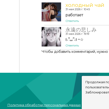
холодный чай
31 мая 2026 г. 10:45
работает
Ответить
永遠の悲しみ
31 мая 2026 г. 19:19
‎꒰˶՞⩊՞˶꒱ ~☆
Ответить
Чтобы добавить комментарий, нужно
Продолжая по
пользователь
Заблокироват
Политика обработки персональных данных