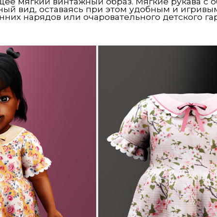
щее мягкий винтажный образ. Мягкие рукава с 
ный вид, оставаясь при этом удобным и игрив
енних нарядов или очаровательного детского г