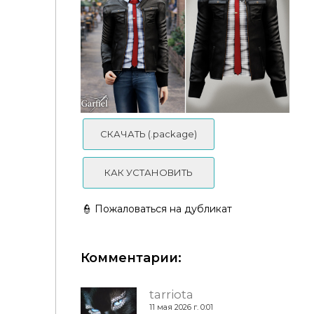
Adult - Burgundy biker jacket with quilted sleeves
and zippers
СКАЧАТЬ (.package)
КАК УСТАНОВИТЬ
👮 Пожаловаться на дубликат
Garfiel - Adult - Leather jacket outfit with plaid shirt
Комментарии:
and tie
tarriota
11 мая 2026 г. 0:01