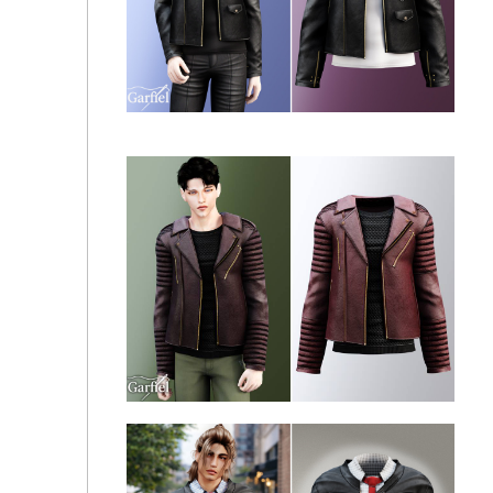
Garfiel - Adult - Snakeskin zip jacket with sleek
collarless silhouette
Garfiel - Adult - Classic leather jacket with modern
fitted silhouette