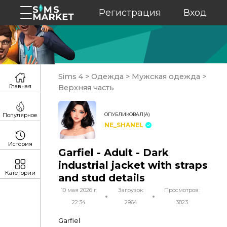
Регистрация
Вход
Sims 4
>
Одежда
>
Мужская одежда
>
Главная
Верхняя часть
ОПУБЛИКОВАЛ(А)
Популярное
NE_SHANEL
История
Garfiel - Adult - Dark
industrial jacket with straps
Категории
and stud details
10 мая 2026 г.
Загрузок:
Просмотров:
22:34
2964
3823
Garfiel