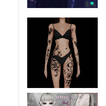
Tattoo N0.27 Silent flower HQ by P.PENG