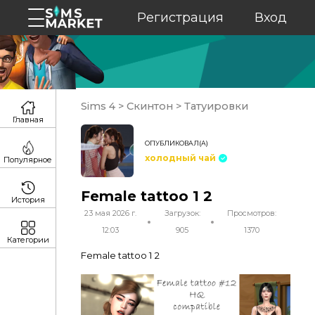
Регистрация
Вход
Sims 4
>
Скинтон
>
Татуировки
Главная
ОПУБЛИКОВАЛ(А)
холодный чай
Популярное
Female tattoo 1 2
История
23 мая 2026 г.
Загрузок:
Просмотров:
12:03
905
1370
Категории
Female tattoo 1 2