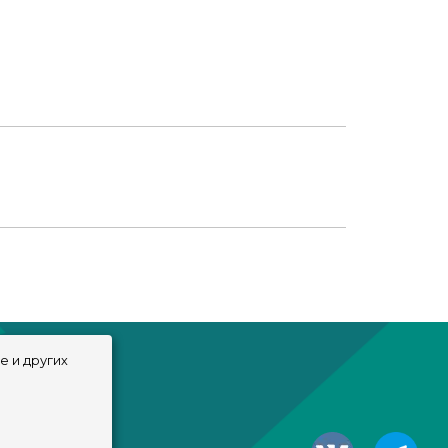
Костюм - [Lonelyboy] TS4 Peaky Blinders Outfit
e и других