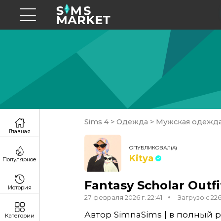
Sims 4
>
Одежда
>
Мужская одежд
Главная
ОПУБЛИКОВАЛ(А)
Kitya
Популярное
Fantasy Scholar Outfi
История
27 февраля 2026 г. 22:41
Загрузок: 22
Автор SimnaSims | в полный ро
Категории