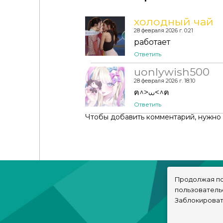
холодный чай
28 февраля 2026 г. 0:21
работает
Ответить
uonlywish500
28 февраля 2026 г. 18:10
ฅ^>⩊<^ฅ
[Lonelyboy] TS4 1830s Greatcoat Outfit
Ответить
Чтобы добавить комментарий, нужно
Продолжая по
пользователь
Заблокироват