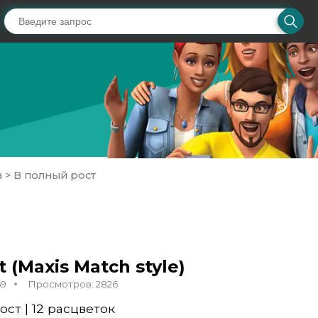
а
>
В полный рост
t (Maxis Match style)
69
Просмотров: 2826
ст | 12 расцветок