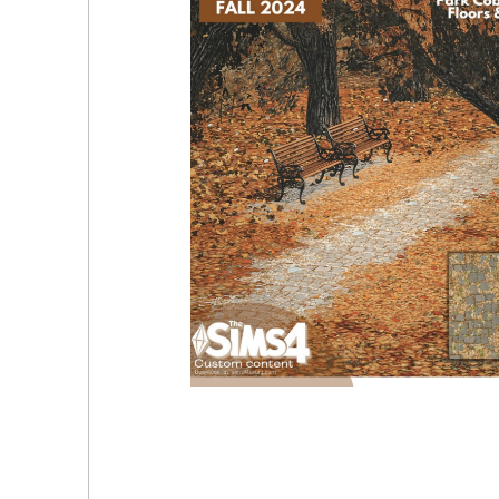
🧱 [ESI] Onyx Echo (Floor) | Floor By EddySI