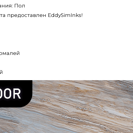
ания: Пол
та предоставлен EddySimInks!
ормалей
й