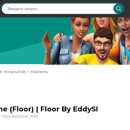
е покрытие
>
Камень
e (Floor) | Floor By EddySI
Просмотров: 3159