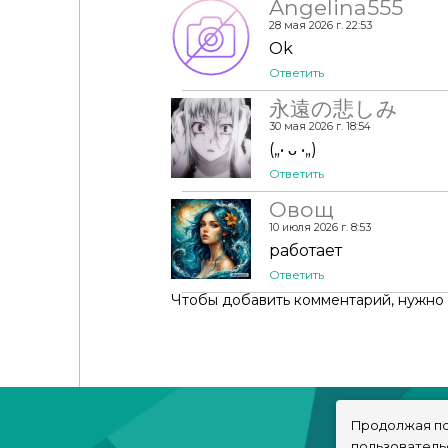
Angelina555
28 мая 2026 г. 22:53
Ok
Ответить
永遠の悲しみ
30 мая 2026 г. 18:54
(„• ᴗ •„)
Ответить
Овощ
10 июля 2026 г. 8:53
работает
Ответить
Чтобы добавить комментарий, нужно
Продолжая по
пользователь