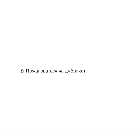
👮 Пожаловаться на дубликат
n Paint🍂