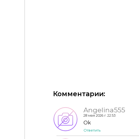
🍂Sims4Luxury - Park Cobblestone - Floors + Terrai
Комментарии:
Angelina555
28 мая 2026 г. 22:53
Ok
Ответить