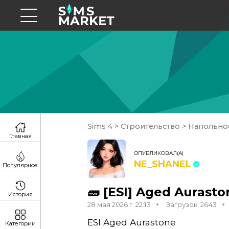
Sims 4
>
Строительство
>
Напольно
Главная
ОПУБЛИКОВАЛ(А)
NE_SHANEL
Популярное
🧱 [ESI] Aged Auraston
История
28 мая 2026 г. 22:13
Загрузок: 2643
ESI Aged Aurastone
Категории