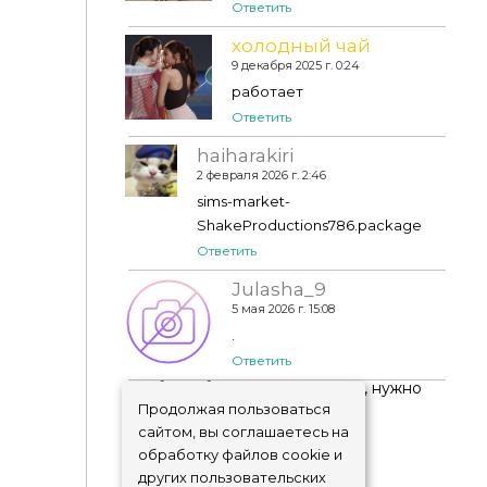
Ответить
холодный чай
9 декабря 2025 г. 0:24
работает
Ответить
haiharakiri
2 февраля 2026 г. 2:46
sims-market-
ShakeProductions786.package
Ответить
Julasha_9
5 мая 2026 г. 15:08
.
Ответить
Чтобы добавить комментарий, нужно
авторизоваться
!
Продолжая пользоваться
сайтом, вы соглашаетесь на
обработку файлов cookie и
других пользовательских