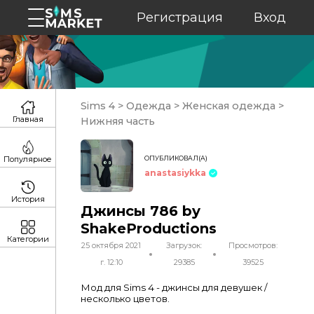
Регистрация
Вход
Sims 4
>
Одежда
>
Женская одежда
>
Главная
Нижняя часть
ОПУБЛИКОВАЛ(А)
Популярное
anastasiykka
История
Джинсы 786 by
ShakeProductions
Категории
25 октября 2021
Загрузок:
Просмотров:
г. 12:10
29385
39525
Мод для Sims 4 - джинсы для девушек /
несколько цветов.