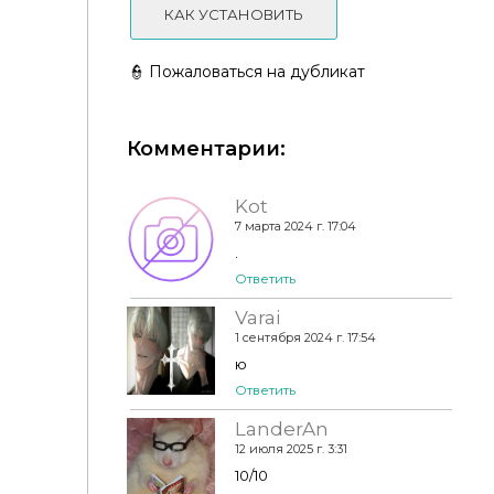
КАК УСТАНОВИТЬ
👮 Пожаловаться на дубликат
Комментарии:
Джинсы Coco by Dissia
Kot
7 марта 2024 г. 17:04
.
Ответить
Varai
1 сентября 2024 г. 17:54
ю
Ответить
LanderAn
12 июля 2025 г. 3:31
10/10