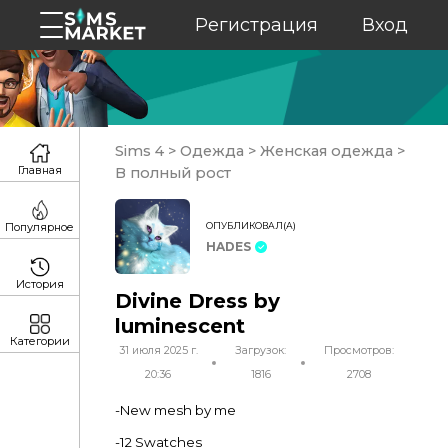
Регистрация
Вход
Sims 4
>
Одежда
>
Женская одежда
>
Главная
В полный рост
ОПУБЛИКОВАЛ(А)
Популярное
HADES
История
Divine Dress by
luminescent
Категории
31 июля 2025 г.
Загрузок:
Просмотров:
20:36
1816
2708
-New mesh by me
-12 Swatches