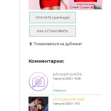
Valentines Day Xoxo Dress by couquett
СКАЧАТЬ (.package)
КАК УСТАНОВИТЬ
👮 Пожаловаться на дубликат
Комментарии:
Valentines Day Dress N3 by couquett
phosphor404
1 августа 2025 г. 10:39
.
Ответить
холодный чай
1 августа 2025 г. 11:10
.