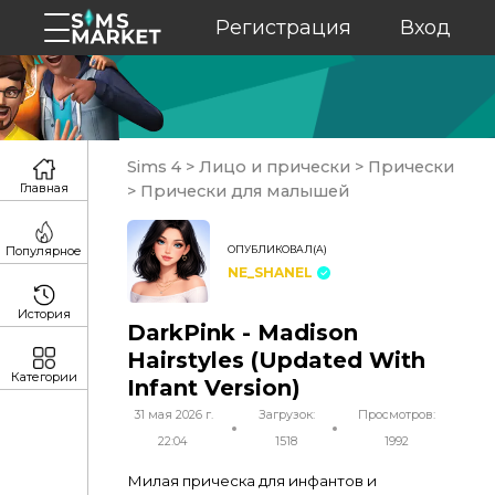
Регистрация
Вход
Sims 4
>
Лицо и прически
>
Прически
Главная
>
Прически для малышей
ОПУБЛИКОВАЛ(А)
Популярное
NE_SHANEL
История
DarkPink - Madison
Hairstyles (Updated With
Категории
Infant Version)
31 мая 2026 г.
Загрузок:
Просмотров:
22:04
1518
1992
Милая прическа для инфантов и