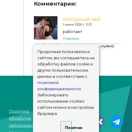
Комментарии:
DarkNighTt - Elsie Hairstyle V2 [Toddler]
холодный чай
1 июня 2026 г. 11:51
работает
Ответить
Чтобы добавить комментарий, нужно
авторизоваться
!
Продолжая пользоваться
сайтом, вы соглашаетесь на
обработку файлов cookie и
других пользовательских
данных в соответствии с
политикой
конфиденциальности
.
Заблокировать
использование cookies
сайтом можно в настройках
Политика
браузера.
© sims-market
обработки
2018 - 2026
персональных
Понятно