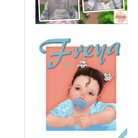
CeceSimsXO - Bella Infant Hair
Lewbertsn00tles - Krista Hair V1 - Toddler version