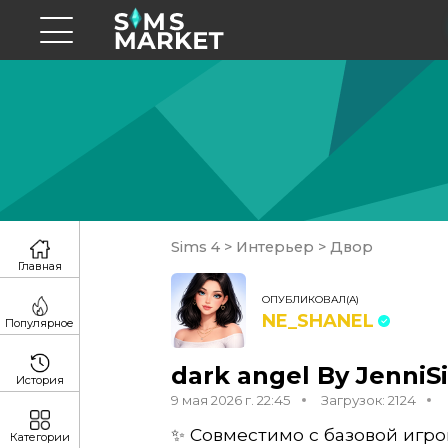
Sims 4
>
Интерьер
>
Двор
Главная
ОПУБЛИКОВАЛ(А)
NE_SHANEL
Популярное
dark angel By JenniS
История
9 мая 2026 г. 22:45
Загрузок: 2124
✨ Совместимо с базовой игр
Категории