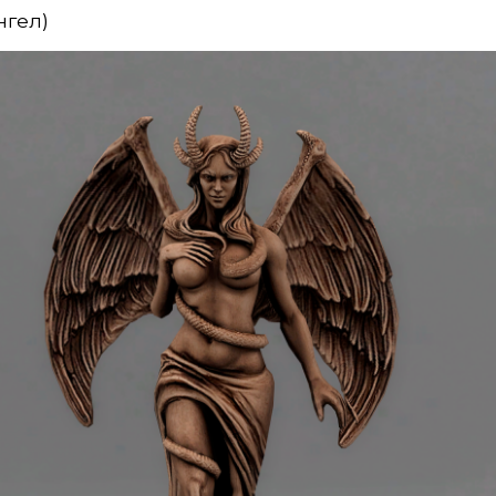
нгел)