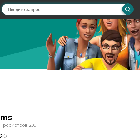
ims
Просмотров: 2991
ой✨