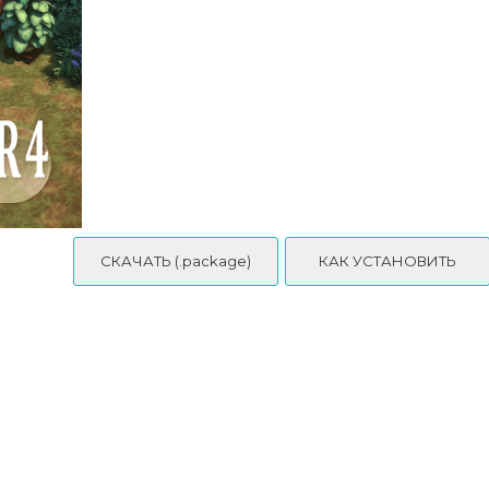
СКАЧАТЬ (.package)
КАК УСТАНОВИТЬ
NEMESIS By JenniSims