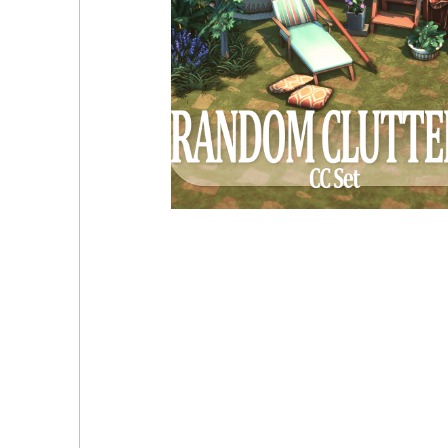
Peacetime - By JenniSims