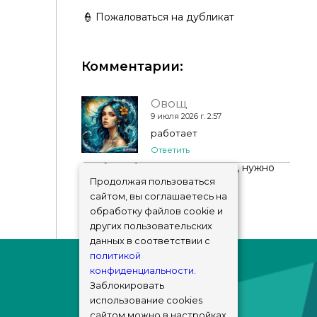
👮 Пожаловаться на дубликат
Комментарии:
Astrell - Earing
Овощ
9 июля 2026 г. 2:57
работает
Ответить
Чтобы добавить комментарий, нужно
авторизоваться
!
Продолжая пользоваться
сайтом, вы соглашаетесь на
обработку файлов cookie и
других пользовательских
данных в соответствии с
политикой
конфиденциальности
.
Заблокировать
использование cookies
сайтом можно в настройках