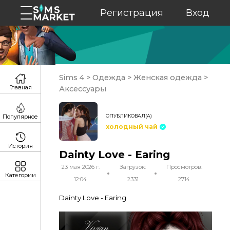
Регистрация
Вход
Sims 4
>
Одежда
>
Женская одежда
>
Главная
Аксессуары
ОПУБЛИКОВАЛ(А)
Популярное
холодный чай
История
Dainty Love - Earing
23 мая 2026 г.
Загрузок:
Просмотров:
Категории
12:04
2331
2714
Dainty Love - Earing