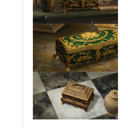
🍍bambisims - maison ananas