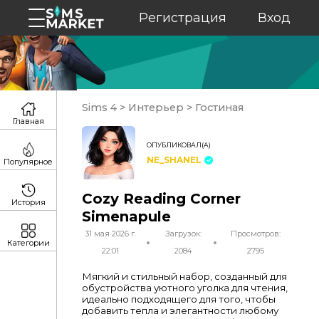
Регистрация
Вход
Sims 4
>
Интерьер
>
Гостиная
Главная
ОПУБЛИКОВАЛ(А)
NE_SHANEL
Популярное
Cozy Reading Corner
История
Simenapule
31 мая 2026 г.
Загрузок:
Просмотров:
Категории
22:01
2084
2795
Мягкий и стильный набор, созданный для
обустройства уютного уголка для чтения,
идеально подходящего для того, чтобы
добавить тепла и элегантности любому