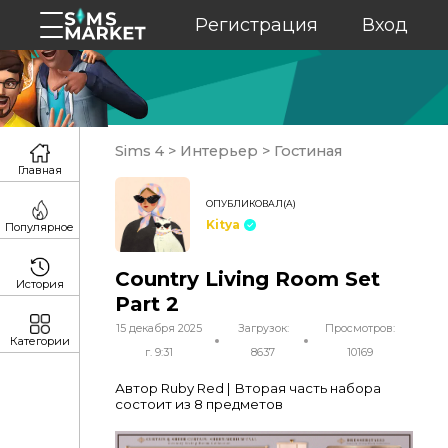
Регистрация
Вход
Sims 4
>
Интерьер
>
Гостиная
Главная
ОПУБЛИКОВАЛ(А)
Kitya
Популярное
Country Living Room Set
История
Part 2
15 декабря 2025
Загрузок:
Просмотров:
Категории
г. 9:31
8637
10169
Автор Ruby Red | Вторая часть набора
состоит из 8 предметов