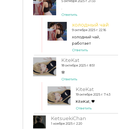
5 октября 2025 г. 21:33
.
Ответить
Cocoona - Life Makeover to Sims 4 Hair 08
холодный чай
9 октября 2025 г. 22:16
холодный чай,
работает
Ответить
KiteKat
18 октября 2025 г. 8:51
🌸
Ответить
KiteKat
19 октября 2025 г. 7:43
KiteKat, 🖤
Ответить
KetsuekiChan
1 ноября 2025 г. 2:20