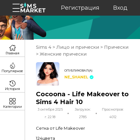
Регистрация
Вход
Sims 4
>
Лицо и прически
>
Прически
Главная
>
Женские прически
ОПУБЛИКОВАЛ(А)
Популярное
NE_SHANEL
История
Cocoona - Life Makeover to
Sims 4 Hair 10
Категории
3 октября 2025
Загрузок:
Просмотров:
г. 22:18
2785
4012
Сетка от Life Makeover
124цвета