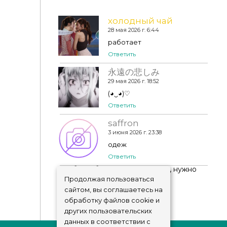
холодный чай
28 мая 2026 г. 6:44
Bold Glasses
работает
Ответить
永遠の悲しみ
29 мая 2026 г. 18:52
(◕‿◕)♡
Ответить
saffron
3 июня 2026 г. 23:38
одеж
Ответить
Чтобы добавить комментарий, нужно
авторизоваться
!
Продолжая пользоваться
сайтом, вы соглашаетесь на
обработку файлов cookie и
других пользовательских
данных в соответствии с