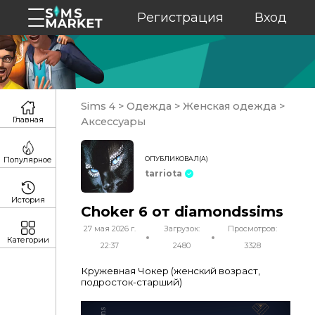
Регистрация
Вход
Sims 4
>
Одежда
>
Женская одежда
>
Главная
Аксессуары
ОПУБЛИКОВАЛ(А)
Популярное
tarriota
История
Choker 6 от diamondssims
27 мая 2026 г.
Загрузок:
Просмотров:
Категории
22:37
2480
3328
Кружевная Чокер (женский возраст,
подросток-старший)