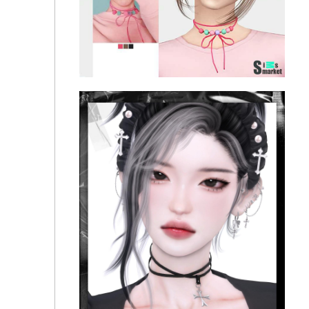
Чокер "Pom Pom String Choker" для Симс 4