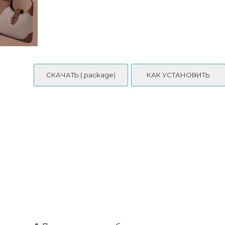
СКАЧАТЬ (.package)
КАК УСТАНОВИТЬ
🍒Чокер и серьги - CHERRY EARRINGS & NECK.