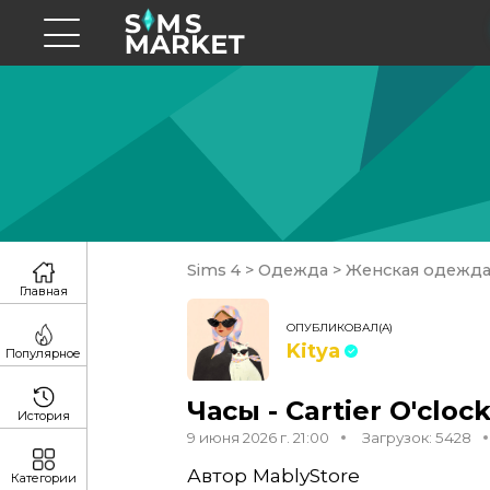
Sims 4
>
Одежда
>
Женская одежд
Главная
ОПУБЛИКОВАЛ(А)
Kitya
Популярное
Часы - Cartier O'cloc
История
9 июня 2026 г. 21:00
Загрузок: 5428
Автор MablyStore
Категории