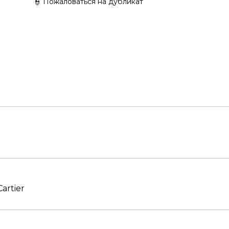
👮 Пожаловаться на дубликат
artier