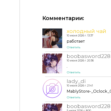
Комментарии:
холодный чай
10 июня 2026 г. 13:37
работает
Ответить
boobasword228
10 июня 2026 г. 20:36
.
Ответить
lady_di
10 июня 2026 г. 21:41
MablyStore-_Oclock_C
Ответить
boobasword228
5 июля 2026 г. 8:00