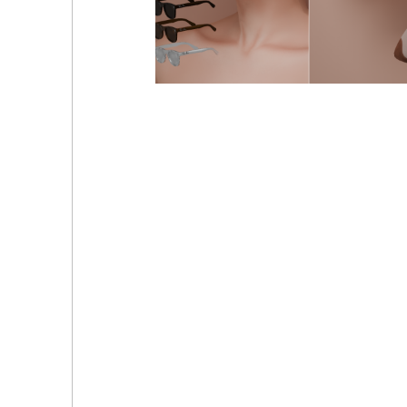
Очки - November Argentina Cartier Frames
Очки и сумка - RAY BAN GLASS & GG BAG (HAND)