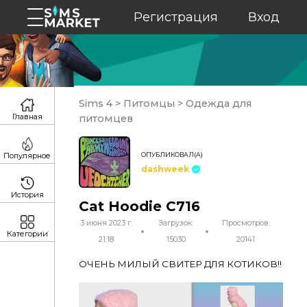
Регистрация
Вход
Sims 4
>
Питомцы
>
Одежда для
Главная
питомцев
ОПУБЛИКОВАЛ(А)
Популярное
dashweek
История
Cat Hoodie C716
3 июня 2023 г.
Загрузок:
Просмотров:
Категории
21:18
15030
20141
ОЧЕНЬ МИЛЫЙ СВИТЕР ДЛЯ КОТИКОВ!!