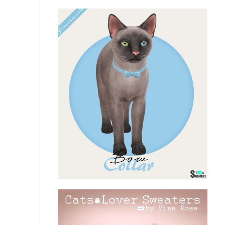
Одежда для котов "Christmas Cat Sweaters"
Свитер C514 by turksimmer