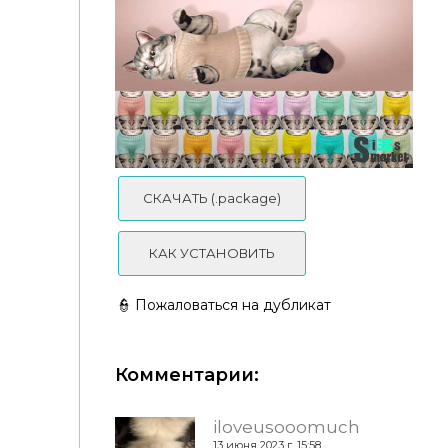
СКАЧАТЬ (.package)
Ошейник "Bow Collar Cats" для Симс 4
КАК УСТАНОВИТЬ
👮 Пожаловаться на дубликат
Комментарии:
Свитер "Cats Lover Sweaters" для Симс 4
iloveusooomuch
13 июня 2023 г. 15:58