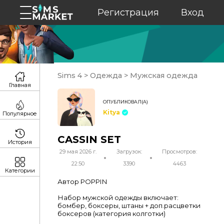
Регистрация
Вход
Sims 4
>
Одежда
>
Мужская одежда
Главная
ОПУБЛИКОВАЛ(А)
Kitya
Популярное
CASSIN SET
История
29 мая 2026 г.
Загрузок:
Просмотров:
22:50
3390
4463
Категории
Автор POPPIN
Набор мужской одежды включает:
бомбер, боксеры, штаны + доп.расцветки
боксеров (категория колготки)