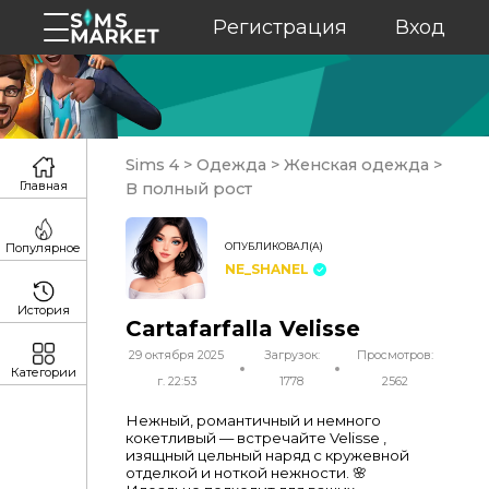
Регистрация
Вход
Sims 4
>
Одежда
>
Женская одежда
>
Главная
В полный рост
ОПУБЛИКОВАЛ(А)
Популярное
NE_SHANEL
История
Cartafarfalla Velisse
29 октября 2025
Загрузок:
Просмотров:
Категории
г. 22:53
1778
2562
Нежный, романтичный и немного
кокетливый — встречайте Velisse ,
изящный цельный наряд с кружевной
отделкой и ноткой нежности. 🌸