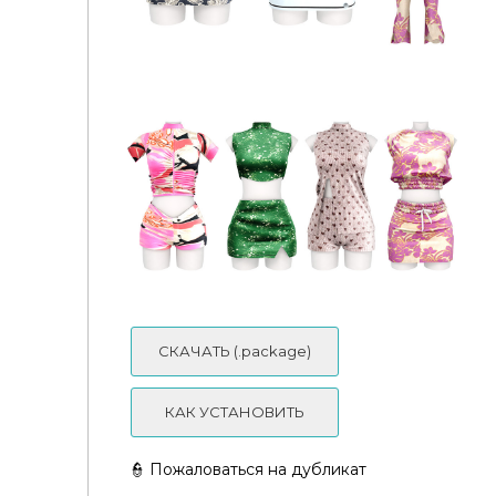
WOODOO x GoldFish Executive Set GoldFishSims
STREET MOOD COLLECTION Daph's
СКАЧАТЬ (.package)
КАК УСТАНОВИТЬ
👮 Пожаловаться на дубликат