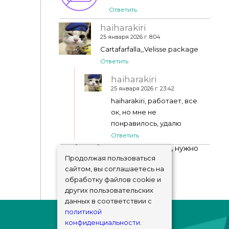
Ответить
haiharakiri
25 января 2026 г. 8:04
Cartafarfalla_Velisse.package
Ответить
haiharakiri
25 января 2026 г. 23:42
haiharakiri, работает, все
ок, но мне не
понравилось, удалю
Ответить
Чтобы добавить комментарий, нужно
авторизоваться
!
Продолжая пользоваться
сайтом, вы соглашаетесь на
обработку файлов cookie и
других пользовательских
данных в соответствии с
политикой
конфиденциальности
.