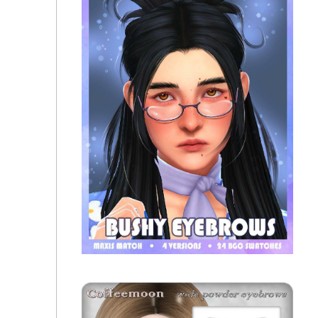
Брови "Bushy eyebrows" для Симс 4