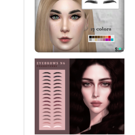
Брови "Bushy eyebrows"
Wide powder eyebrows