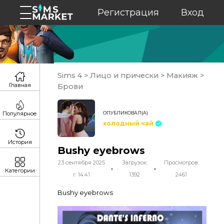
Регистрация
Вход
Sims 4
>
Лицо и прически
>
Макияж
>
Главная
Брови
ОПУБЛИКОВАЛ(А)
Популярное
холодный чай
История
Bushy eyebrows
23 сентября 2025
Загрузок:
Просмотров:
Категории
г. 14:41
1392
2461
Bushy eyebrows