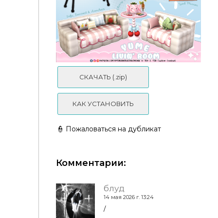
СКАЧАТЬ (.zip)
Cozy Cabin Collection - Living Room
КАК УСТАНОВИТЬ
👮 Пожаловаться на дубликат
Комментарии:
блуд
14 мая 2026 г. 13:24
Yume Living Room⋆.˚☁️
/